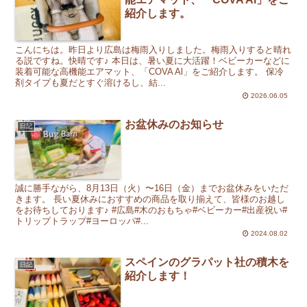
紹介します。
こんにちは。昨日より広島は梅雨入りしました。梅雨入りすると晴れ
る説ですね。快晴です♪ 本日は、暑い夏に大活躍！ベビーカーなどに
装着可能な高機能エアマット、「COVA Al」をご紹介します。 保冷
剤タイプも夏だとすぐ溶けるし、結...
2026.06.05
お盆休みのお知らせ
日記
誠に勝手ながら、8月13日（火）〜16日（金）までお盆休みをいただ
きます。 長い夏休みにおすすめの商品を取り揃えて、皆様のお越し
をお待ちしております♪ #広島#木のおもちゃ#ベビーカー#出産祝い#
トリップトラップ#ヨーロッパ#...
2024.08.02
スペインのグラパット社の積木を
日記
紹介します！