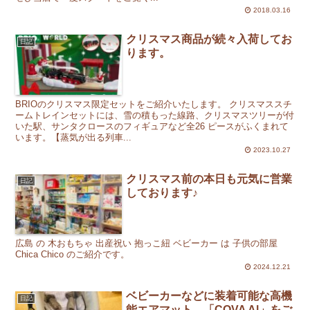
2018.03.16
クリスマス商品が続々入荷してお
日記
ります。
BRIOのクリスマス限定セットをご紹介いたします。 クリスマススチ
ームトレインセットには、雪の積もった線路、クリスマスツリーが付
いた駅、サンタクロースのフィギュアなど全26 ピースがふくまれて
います。【蒸気が出る列車...
2023.10.27
クリスマス前の本日も元気に営業
日記
しております♪
広島 の 木おもちゃ 出産祝い 抱っこ紐 ベビーカー は 子供の部屋
Chica Chico のご紹介です。
2024.12.21
ベビーカーなどに装着可能な高機
日記
能エアマット、「COVA Al」をご