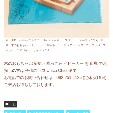
キュボロ cuboro チカチコ chicachico キューズベリー nico 抱っこひも 広
島 木のおもちゃ ベビーカー 出産祝い トリップトラップ ヨーロッパ ス
トッケ エアバギー サイベックス
木のおもちゃ 出産祝い 抱っこ紐 ベビーカー を 広島 でお
探しの方は 子供の部屋 Chica Chicoまで
お電話でのお問い合わせは 082-251-1125 (定休 火曜日)
ご来店お待ちしております。
日記