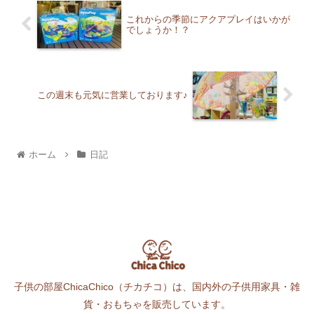
これからの季節にアクアプレイはいかが
でしょうか！？
この週末も元気に営業しております♪
ホーム
日記
子供の部屋ChicaChico（チカチコ）は、国内外の子供用家具・雑
貨・おもちゃを販売しています。