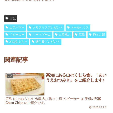
日記
エアバギー
クリスマスプレゼント
ドールハウス
ベビーカー
ボードゲーム
出産祝い
広島
抱っこ紐
木のおもちゃ
誕生日プレゼント
関連記事
高知にある山のくじら舎、「あい
日記
うえおつみき」をご紹介します♪
広島 の 木おもちゃ 出産祝い 抱っこ紐 ベビーカー は 子供の部屋
Chica Chico のご紹介です。
2025.03.22