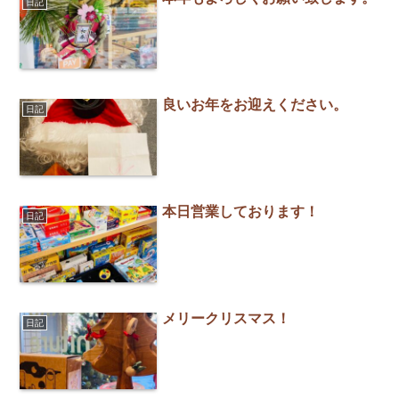
日記
良いお年をお迎えください。
日記
本日営業しております！
日記
メリークリスマス！
日記