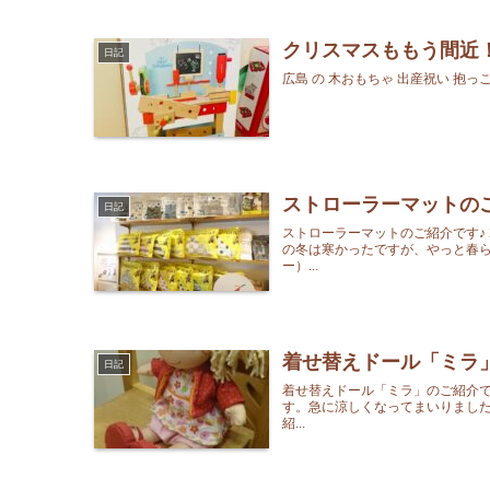
クリスマスももう間近
日記
広島 の 木おもちゃ 出産祝い 抱っこ紐
ストローラーマットの
日記
ストローラーマットのご紹介です♪ 20
の冬は寒かったですが、やっと春
ー）...
着せ替えドール「ミラ
日記
着せ替えドール「ミラ」のご紹介です♪ 
す。急に涼しくなってまいりまし
紹...