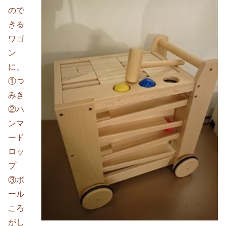
ので
きる
ワゴ
ン
に、
①つ
みき
②ハ
ンマ
ード
ロッ
プ
③ボ
ール
ころ
がし