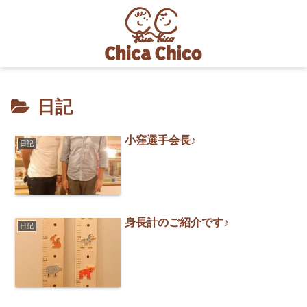
日記
小窪選手会長♪
日記
身長計のご紹介です♪
日記